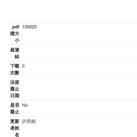
pdf
156820
檔大
小
超連
結
下載
0
次數
法規
廢止
日期
是否
No
廢止
更新
許芮銨
者姓
名