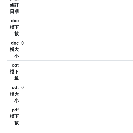
修訂
日期
doc
檔下
載
doc
0
檔大
小
odt
檔下
載
odt
0
檔大
小
pdf
檔下
載