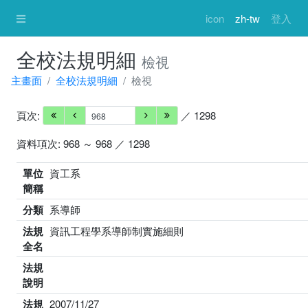
icon
zh-tw
登入
全校法規明細
檢視
主畫面
全校法規明細
檢視
頁次:
／ 1298
資料項次: 968 ～ 968 ／ 1298
單位
資工系
簡稱
分類
系導師
法規
資訊工程學系導師制實施細則
全名
法規
說明
法規
2007/11/27