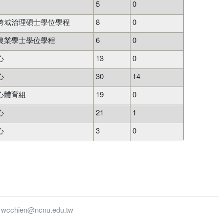
5
0
跨域治理碩士學位學程
8
0
農業學士學位學程
6
0
心
13
0
心
30
14
心體育組
19
0
心
21
1
心
3
0
ien@ncnu.edu.tw