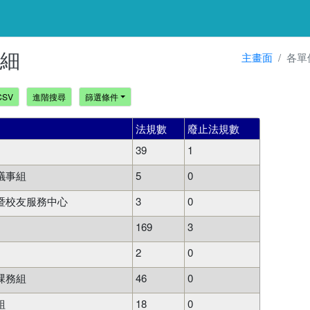
細
主畫面
各單
CSV
進階搜尋
篩選條件
法規數
廢止法規數
39
1
議事組
5
0
暨校友服務中心
3
0
169
3
2
0
課務組
46
0
組
18
0