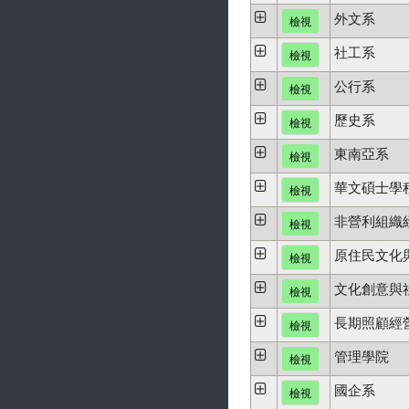
外文系
檢視
社工系
檢視
公行系
檢視
歷史系
檢視
東南亞系
檢視
華文碩士學
檢視
非營利組織
檢視
原住民文化
檢視
文化創意與
檢視
長期照顧經
檢視
管理學院
檢視
國企系
檢視