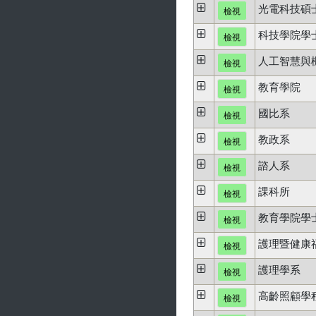
光電科技碩
檢視
科技學院學
檢視
人工智慧與
檢視
教育學院
檢視
國比系
檢視
教政系
檢視
諮人系
檢視
課科所
檢視
教育學院學
檢視
護理暨健康
檢視
護理學系
檢視
高齡照顧學
檢視