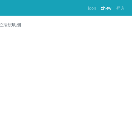
icon
zh-tw
登入
位法規明細