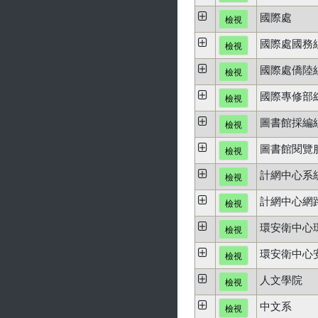
國際處
檢視
國際處國務
檢視
國際處僑陸
檢視
國際專修部
檢視
圖書館採編
檢視
圖書館閱覽
檢視
計網中心系
檢視
計網中心網
檢視
環安衛中心
檢視
環安衛中心
檢視
人文學院
檢視
中文系
檢視