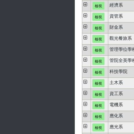
經濟系
檢視
資管系
檢視
財金系
檢視
觀光餐旅系
檢視
管理學位學
檢視
管院全英學
檢視
科技學院
檢視
土木系
檢視
資工系
檢視
電機系
檢視
應化系
檢視
應光系
檢視