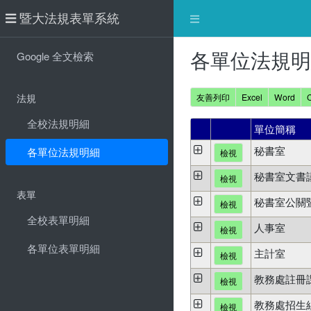
暨大法規表單系統
各單位法規明
Google 全文檢索
法規
友善列印
Excel
Word
全校法規明細
單位簡稱
秘書室
各單位法規明細
檢視
秘書室文書
檢視
表單
秘書室公關
檢視
全校表單明細
人事室
檢視
各單位表單明細
主計室
檢視
教務處註冊
檢視
教務處招生
檢視