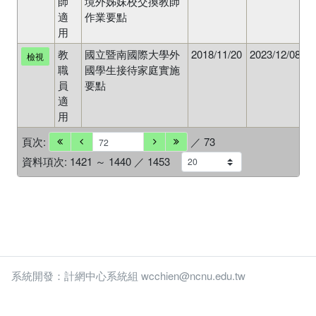
師
境外姊妹校交換教師
適
作業要點
用
教
國立暨南國際大學外
2018/11/20
2023/12/08
N
檢視
職
國學生接待家庭實施
員
要點
適
用
頁次:
／ 73
資料項次: 1421 ～ 1440 ／ 1453
系統開發：計網中心系統組 wcchien@ncnu.edu.tw