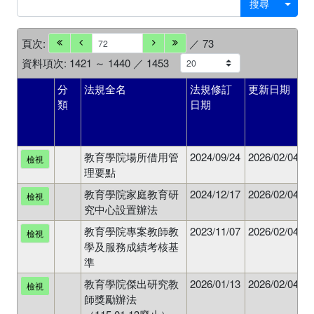
搜尋
頁次:
／ 73
資料項次: 1421 ～ 1440 ／ 1453
分
法規全名
法規修訂
更新日期
類
日期
教育學院場所借用管
2024/09/24
2026/02/04
N
檢視
理要點
教育學院家庭教育研
2024/12/17
2026/02/04
N
檢視
究中心設置辦法
教育學院專案教師教
2023/11/07
2026/02/04
N
檢視
學及服務成績考核基
準
教育學院傑出研究教
2026/01/13
2026/02/04
Y
檢視
師獎勵辦法