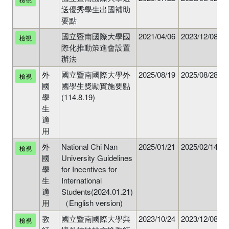
送優秀學生出國補助
要點
國立暨南國際大學國
2021/04/06
2023/12/08
N
檢視
際化推動策進會設置
辦法
外
國立暨南國際大學外
2025/08/19
2025/08/28
N
檢視
國
國學生獎勵實施要點
學
(114.8.19)
生
適
用
外
National Chi Nan
2025/01/21
2025/02/14
N
檢視
國
University Guidelines
學
for Incentives for
生
International
適
Students(2024.01.21)
用
（English version)
教
國立暨南國際大學與
2023/10/24
2023/12/08
N
檢視