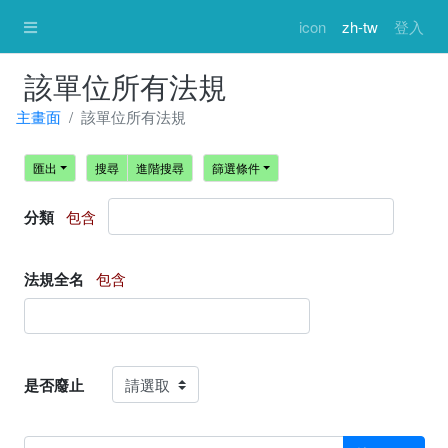
icon
zh-tw
登入
該單位所有法規
主畫面
該單位所有法規
匯出
搜尋
進階搜尋
篩選條件
分類
包含
法規全名
包含
是否廢止