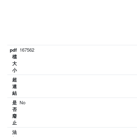
pdf
167562
檔
大
小
超
連
結
是
No
否
廢
止
法