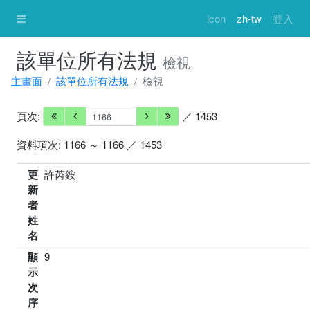
icon
zh-tw
登入
該單位所有法規
檢視
主畫面
該單位所有法規
檢視
頁次:
／ 1453
資料項次: 1166 ～ 1166 ／ 1453
更
許芮銨
新
者
姓
名
顯
9
示
次
序