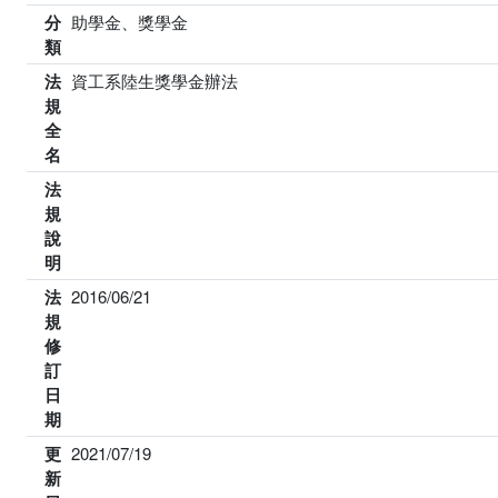
分
助學金、獎學金
類
法
資工系陸生獎學金辦法
規
全
名
法
規
說
明
法
2016/06/21
規
修
訂
日
期
更
2021/07/19
新