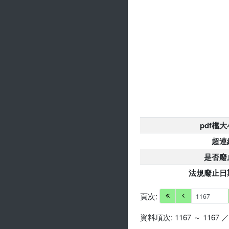
pdf檔大
超連
是否廢
法規廢止日
頁次:
資料項次: 1167 ～ 1167 ／