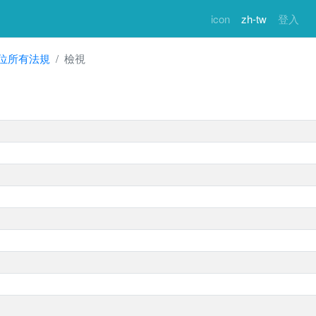
icon
zh-tw
登入
位所有法規
檢視