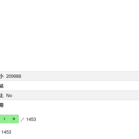
小
209988
結
止
No
期
／ 1453
 1453