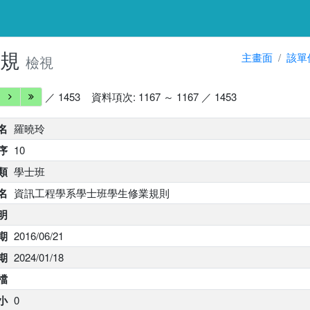
法規
主畫面
該單
檢視
／ 1453
資料項次: 1167 ～ 1167 ／ 1453
名
羅曉玲
序
10
類
學士班
名
資訊工程學系學士班學生修業規則
明
期
2016/06/21
期
2024/01/18
 檔
小
0