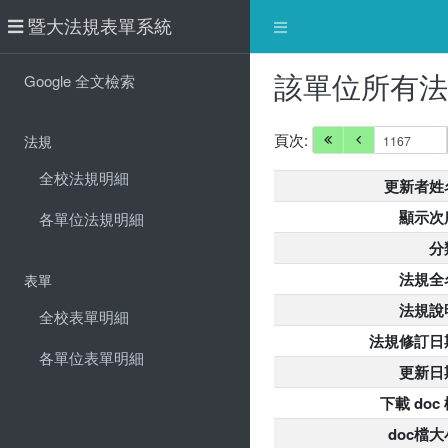
暨大法規表單系統
該單位所有
Google 全文檢索
頁次:
法規
全校法規明細
更新者姓
顯示次
各單位法規明細
分
法規全
表單
法規說
全校表單明細
法規修訂日
各單位表單明細
更新日
下載 doc
doc檔大