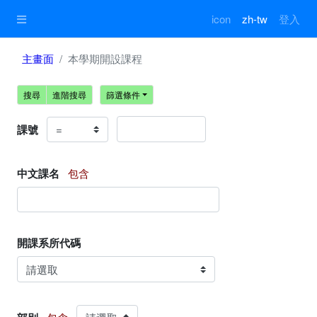
icon
zh-tw
登入
主畫面
本學期開設課程
搜尋
進階搜尋
篩選條件
課號
中文課名
包含
開課系所代碼